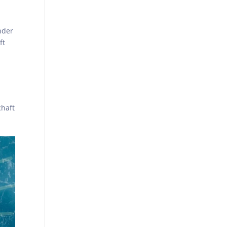
nder
ft
chaft